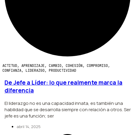
ACTITUD
,
APRENDIZAJE
,
CAMBIO
,
COHESIÓN
,
COMPROMISO
,
CONFIANZA
,
LIDERAZGO
,
PRODUCTIVIDAD
De Jefe a Líder: lo que realmente marca la
diferencia
El liderazgo no es una capacidad innata, es también una
habilidad que se desarrolla siempre con relación a otros. Ser
jefe es una función; ser
abril 14, 2025