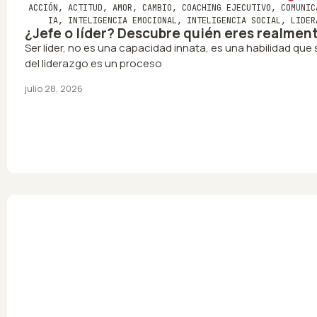
ACCIÓN
,
ACTITUD
,
AMOR
,
CAMBIO
,
COACHING EJECUTIVO
,
COMUNIC
IA
,
INTELIGENCIA EMOCIONAL
,
INTELIGENCIA SOCIAL
,
LIDER
¿Jefe o líder? Descubre quién eres realmen
Ser líder, no es una capacidad innata, es una habilidad que s
del liderazgo es un proceso
julio 28, 2026