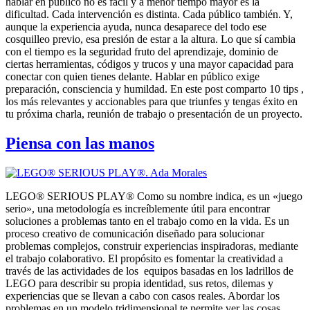
hablar en público no es fácil y a menor tiempo mayor es la
dificultad. Cada intervención es distinta. Cada público también. Y,
aunque la experiencia ayuda, nunca desaparece del todo ese
cosquilleo previo, esa presión de estar a la altura. Lo que sí cambia
con el tiempo es la seguridad fruto del aprendizaje, dominio de
ciertas herramientas, códigos y trucos y una mayor capacidad para
conectar con quien tienes delante. Hablar en público exige
preparación, consciencia y humildad. En este post comparto 10 tips ,
los más relevantes y accionables para que triunfes y tengas éxito en
tu próxima charla, reunión de trabajo o presentación de un proyecto.
Piensa con las manos
LEGO® SERIOUS PLAY® Como su nombre indica, es un «juego
serio», una metodología es increíblemente útil para encontrar
soluciones a problemas tanto en el trabajo como en la vida. Es un
proceso creativo de comunicación diseñado para solucionar
problemas complejos, construir experiencias inspiradoras, mediante
el trabajo colaborativo. El propósito es fomentar la creatividad a
través de las actividades de los equipos basadas en los ladrillos de
LEGO para describir su propia identidad, sus retos, dilemas y
experiencias que se llevan a cabo con casos reales. Abordar los
problemas en un modelo tridimensional te permite ver las cosas