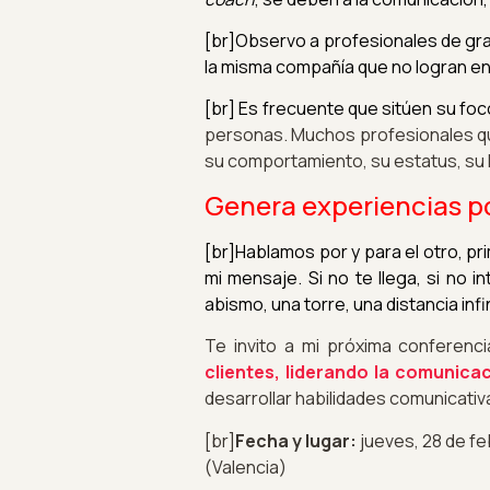
[br]Observo a profesionales de gra
la misma compañía que no logran ent
[br] Es frecuente que sitúen su fo
personas. Muchos profesionales que
su comportamiento, su estatus, su l
Genera experiencias po
[br]Hablamos por y para el otro, p
mi mensaje. Si no te llega, si no
abismo, una torre, una distancia infi
Te invito a mi próxima conferenc
clientes, liderando la comunica
desarrollar habilidades comunicativ
[br]
Fecha y lugar:
jueves, 28 de fe
(Valencia)