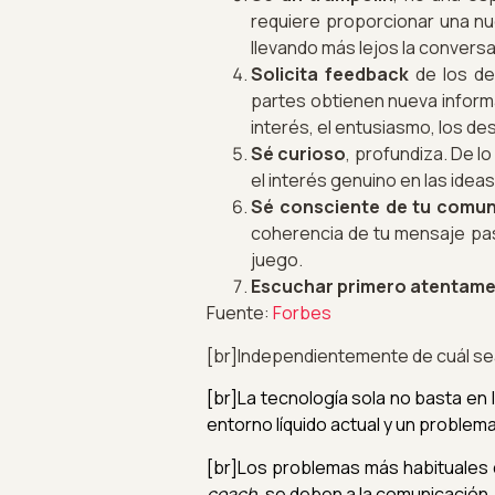
requiere proporcionar una nu
llevando más lejos la conversa
Solicita feedback
de los de
partes obtienen nueva inform
interés, el entusiasmo, los d
Sé curioso
, profundiza. De l
el interés genuino en las ideas
Sé consciente de tu comun
coherencia de tu mensaje pasa
juego.
Escuchar primero atentam
Fuente:
Forbes
[br]Independientemente de cuál se
[br]La tecnología sola no basta en 
entorno líquido actual y un problem
[br]Los problemas más habituales 
coach
, se deben a la comunicación, 