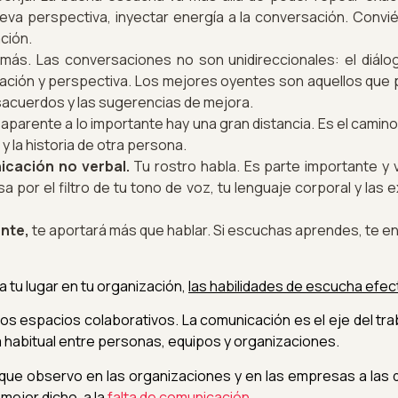
eva perspectiva, inyectar energía a la conversación. Convié
ción.
más. Las conversaciones no son unidireccionales: el diál
ación y perspectiva. Los mejores oyentes son aquellos que
esacuerdos y las sugerencias de mejora.
o aparente a lo importante hay una gran distancia. Es el camin
 y la historia de otra persona.
icación no verbal.
Tu rostro habla. Es parte importante y v
 por el filtro de tu tono de voz, tu lenguaje corporal y las
ente,
te aportará más que hablar. Si escuchas aprendes, te e
a tu lugar en tu organización,
las habilidades de escucha efect
los espacios colaborativos. La comunicación es el eje del tr
a habitual entre personas, equipos y organizaciones.
que observo en las organizaciones y en las empresas a las q
mejor dicho, a la
falta de comunicación.