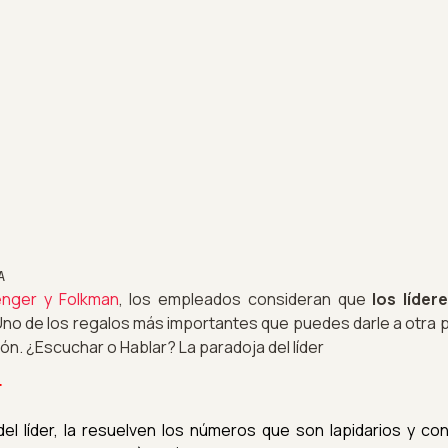
A
nger y Folkman
, los empleados consideran que
los líde
Uno de los regalos más importantes que puedes darle a otra p
ón. ¿Escuchar o Hablar? La paradoja del líder
r
el líder, la resuelven los números que son lapidarios y c