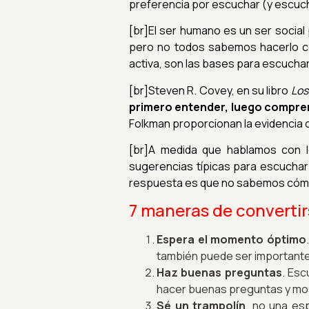
preferencia por escuchar (y escucha
[br]El ser humano es un ser socia
pero no todos sabemos hacerlo co
activa, son las bases para escucha
[br]Steven R. Covey, en su libro
Los
primero entender, luego compre
Folkman proporcionan la evidencia c
[br]A medida que hablamos con 
sugerencias típicas para escuchar
respuesta es que no sabemos cóm
7 maneras de convertir
Espera el momento óptimo
también puede ser importante
Haz buenas preguntas
. Esc
hacer buenas preguntas y mos
Sé un trampolín
, no una es