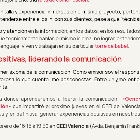
n talla y experiencia, inmersos en el mismo proyecto, perten
enderse entre ellos, ni con sus clientes, pese a que “técnic
co y atención
en la información, en los datos, en los resultado
 técnicamente hablan el mismo idioma, no logran entenderse. 
enguaje. Viven y trabajan en su particular
torre de babel
.
sitivas, liderando la comunicación
rimer axioma de la comunicación. Como emisor soy el respon
 interesa lo que cuento, me desconectas. Entre un ¿me enti
nita.
ia donde aprenderemos a liderar la comunicación.: «
Gener
ción
» que impartiré el próximo jueves en el CEEI de Valenc
as y, en definitiva, generar experiencias positivas en nuestro
brero de 16:15 a 19:30 en
CEEI Valencia
(Avda. Benjamín Frank