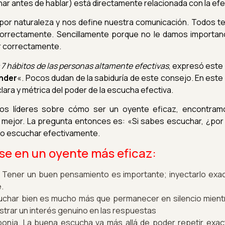
r antes de hablar) está directamente relacionada con la efect
l por naturaleza y nos define nuestra comunicación. Todos 
rrectamente. Sencillamente porque no le damos importanci
r correctamente.
 7 hábitos de las personas altamente efectivas
, expresó este 
nder
«. Pocos dudan de la sabiduría de este consejo. En este
lara y métrica del poder de la escucha efectiva.
los líderes sobre cómo ser un oyente eficaz, encontram
 mejor. La pregunta entonces es: «Si sabes escuchar, ¿por 
o escuchar efectivamente.
se en un oyente más eficaz:
. Tener un buen pensamiento es importante; inyectarlo e
.
uchar bien es mucho más que permanecer en silencio mientr
trar un interés genuino en las respuestas
ponja. La buena escucha va más allá de poder repetir exac