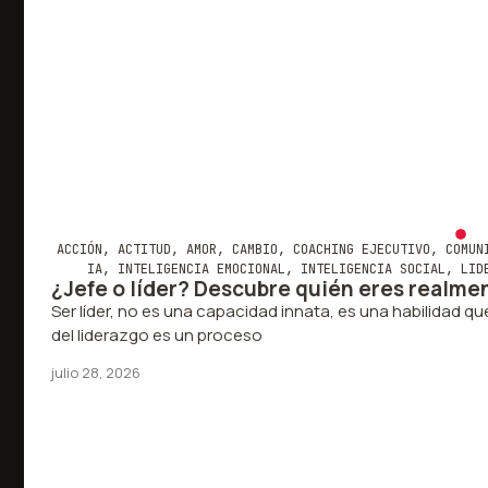
ACCIÓN
,
ACTITUD
,
AMOR
,
CAMBIO
,
COACHING EJECUTIVO
,
COMUN
IA
,
INTELIGENCIA EMOCIONAL
,
INTELIGENCIA SOCIAL
,
LID
¿Jefe o líder? Descubre quién eres realme
Ser líder, no es una capacidad innata, es una habilidad que
del liderazgo es un proceso
julio 28, 2026