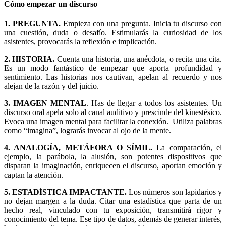
Cómo empezar un discurso
1. PREGUNTA.
Empieza con una pregunta. Inicia tu discurso con
una cuestión, duda o desafío. Estimularás la curiosidad de los
asistentes, provocarás la reflexión e implicación.
2. HISTORIA.
Cuenta una historia, una anécdota, o recita una cita.
Es un modo fantástico de empezar que aporta profundidad y
sentimiento. Las historias nos cautivan, apelan al recuerdo y nos
alejan de la razón y del juicio.
3. IMAGEN MENTAL
. Has de llegar a todos los asistentes. Un
discurso oral apela solo al canal auditivo y prescinde del kinestésico.
Evoca una imagen mental para facilitar la conexión. Utiliza palabras
como “imagina”, lograrás invocar al ojo de la mente.
4. ANALOGÍA, METÁFORA O
SÍMIL.
La comparación, el
ejemplo, la parábola, la alusión, son potentes dispositivos que
disparan la imaginación, enriquecen el discurso, aportan emoción y
captan la atención.
5. ESTADÍSTICA IMPACTANTE.
Los números son lapidarios y
no dejan margen a la duda. Citar una estadística que parta de un
hecho real, vinculado con tu exposición, transmitirá rigor y
conocimiento del tema. Ese tipo de datos, además de generar interés,