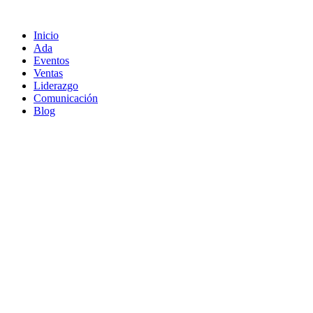
Ir
al
Inicio
contenido
Ada
Eventos
Ventas
Liderazgo
Comunicación
Blog