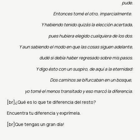
pude
.
Entonces tomé el otro, imparcialmente.
Y
habiendo tenido quizás la elección acertada
,
pues
h
ubiera elegido cualquiera de los dos.
Y a
un sabiendo el modo en que las cosas siguen adelante,
d
udé si debía haber regresado sobre mis pasos.
Y digo é
sto con un suspiro,
d
e aquí a la eternidad:
Dos caminos se bifurcaban en un bosque,
yo
tomé el menos transitado
y
eso marcó la diferencia.
[br]¿Qué es lo que te diferencia del resto?
Encuentra tu diferencia y exprímela.
[br]Que tengas un gran día!