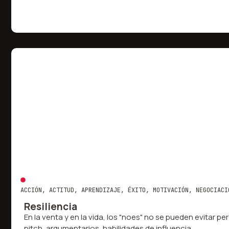
ACCIÓN
,
ACTITUD
,
APRENDIZAJE
,
ÉXITO
,
MOTIVACIÓN
,
NEGOCIACI
Resiliencia
En la venta y en la vida, los "noes" no se pueden evitar p
pitch, argumentarios, habilidades de influencia