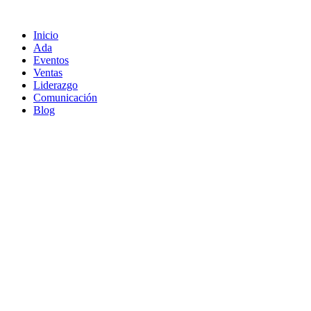
Ir
al
Inicio
contenido
Ada
Eventos
Ventas
Liderazgo
Comunicación
Blog