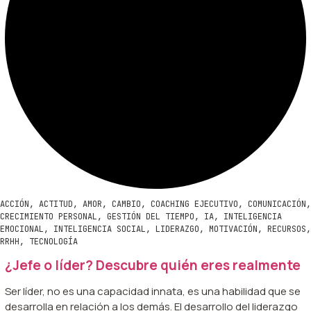
ACCIÓN
,
ACTITUD
,
AMOR
,
CAMBIO
,
COACHING EJECUTIVO
,
COMUNICACIÓN
,
CRECIMIENTO PERSONAL
,
GESTIÓN DEL TIEMPO
,
IA
,
INTELIGENCIA
EMOCIONAL
,
INTELIGENCIA SOCIAL
,
LIDERAZGO
,
MOTIVACIÓN
,
RECURSOS
,
RRHH
,
TECNOLOGÍA
¿Jefe o líder? Descubre quién eres realmente
Ser líder, no es una capacidad innata, es una habilidad que se
desarrolla en relación a los demás. El desarrollo del liderazgo