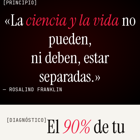
[PRINCIPIO]
«La
ciencia y la vida
no
pueden,
ni deben, estar
separadas.»
— ROSALIND FRANKLIN
El
90%
de tu
[DIAGNÓSTICO]